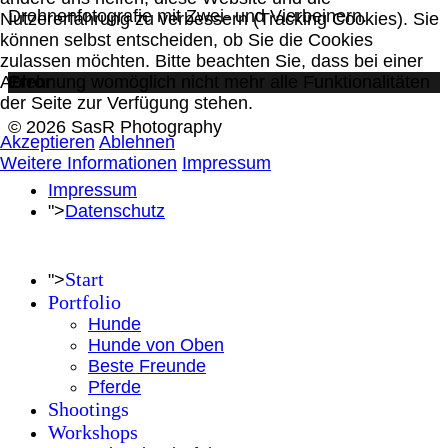
Drohnenfotografie mit Zwei- und Vierbeinern.
Nutzererfahrung zu verbessern (Tracking Cookies). Sie
können selbst entscheiden, ob Sie die Cookies
zulassen möchten. Bitte beachten Sie, dass bei einer
Ablehnung womöglich nicht mehr alle Funktionalitäten
Error
der Seite zur Verfügung stehen.
© 2026 SasR Photography
Akzeptieren
Ablehnen
Weitere Informationen
Impressum
Impressum
">
Datenschutz
Start
">
Portfolio
Hunde
Hunde von Oben
Beste Freunde
Pferde
Shootings
Workshops