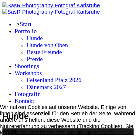
Start
">
Portfolio
Hunde
Hunde von Oben
Beste Freunde
Pferde
Shootings
Workshops
Felsenland Pfalz 2026
Dänemark 2027
Fotografin
Kontakt
Wir nutzen Cookies auf unserer Website. Einige von
ihnen sind essenziell für den Betrieb der Seite, während
Hunde
andere uns helfen, diese Website und die
Nutzererfahrung zu verbessern (Tracking Cookies). Sie
Error
können selbst entscheiden, ob Sie die Cookies