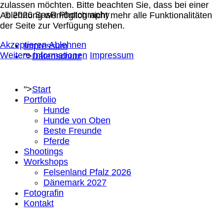
zulassen möchten. Bitte beachten Sie, dass bei einer
© 2026 SasR Photography
Ablehnung womöglich nicht mehr alle Funktionalitäten
der Seite zur Verfügung stehen.
Akzeptieren
Ablehnen
Impressum
Weitere Informationen
Impressum
">
Datenschutz
">
Start
Portfolio
Hunde
Hunde von Oben
Beste Freunde
Pferde
Shootings
Workshops
Felsenland Pfalz 2026
Dänemark 2027
Fotografin
Kontakt