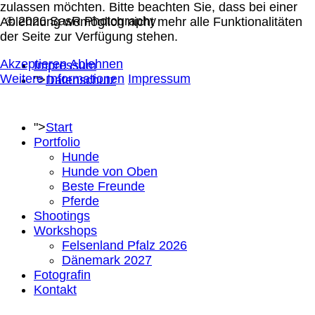
zulassen möchten. Bitte beachten Sie, dass bei einer
© 2026 SasR Photography
Ablehnung womöglich nicht mehr alle Funktionalitäten
der Seite zur Verfügung stehen.
Akzeptieren
Ablehnen
Impressum
Weitere Informationen
Impressum
">
Datenschutz
">
Start
Portfolio
Hunde
Hunde von Oben
Beste Freunde
Pferde
Shootings
Workshops
Felsenland Pfalz 2026
Dänemark 2027
Fotografin
Kontakt