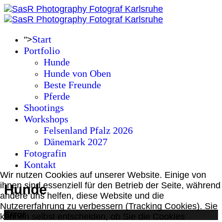
Start
">
Portfolio
Hunde
Hunde von Oben
Beste Freunde
Pferde
Shootings
Workshops
Felsenland Pfalz 2026
Dänemark 2027
Fotografin
Kontakt
Wir nutzen Cookies auf unserer Website. Einige von
ihnen sind essenziell für den Betrieb der Seite, während
Hunde
andere uns helfen, diese Website und die
Nutzererfahrung zu verbessern (Tracking Cookies). Sie
Error
können selbst entscheiden, ob Sie die Cookies