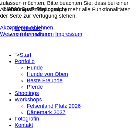
zulassen möchten. Bitte beachten Sie, dass bei einer
© 2026 SasR Photography
Ablehnung womöglich nicht mehr alle Funktionalitäten
der Seite zur Verfügung stehen.
Akzeptieren
Ablehnen
Impressum
Weitere Informationen
Impressum
">
Datenschutz
">
Start
Portfolio
Hunde
Hunde von Oben
Beste Freunde
Pferde
Shootings
Workshops
Felsenland Pfalz 2026
Dänemark 2027
Fotografin
Kontakt