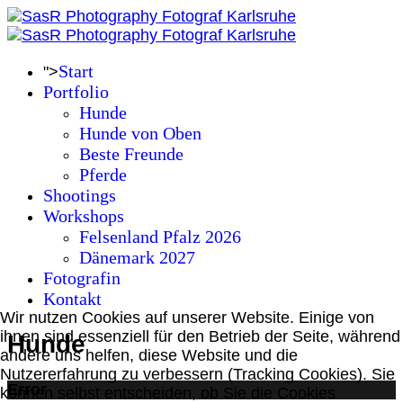
Start
">
Portfolio
Hunde
Hunde von Oben
Beste Freunde
Pferde
Shootings
Workshops
Felsenland Pfalz 2026
Dänemark 2027
Fotografin
Kontakt
Wir nutzen Cookies auf unserer Website. Einige von
ihnen sind essenziell für den Betrieb der Seite, während
Hunde
andere uns helfen, diese Website und die
Nutzererfahrung zu verbessern (Tracking Cookies). Sie
Error
können selbst entscheiden, ob Sie die Cookies